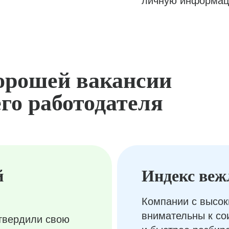
личную информац
орошей вакансии
го работодателя
й
Индекс веж
Компании с высок
внимательны к с
твердили свою