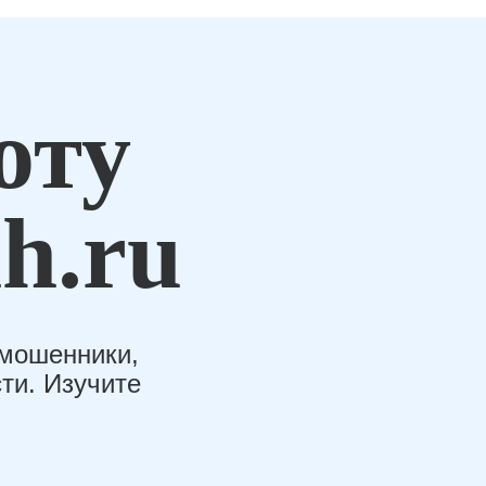
оту
h.ru
-мошенники,
ти. Изучите