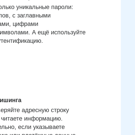
олько уникальные пароли:
лов, с заглавными
ами, цифрами
имволами. А ещё используйте
утентификацию.
фишинга
еряйте адресную строку
м читаете информацию.
льно, если указываете