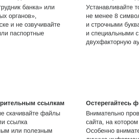
трудник банка» или
Устанавливайте т
ых органов»,
не менее 8 симво
ске и не озвучивайте
и строчными букв
или паспортные
и специальными с
двухфакторную а
озрительным ссылкам
Остерегайтесь 
не скачивайте файлы
Внимательно пров
ли ссылка
сайта, на которо
ным или полезным
Особенно внимате