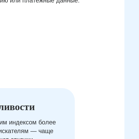
ию или платёжные данные.
ливости
им индексом более
оискателям — чаще