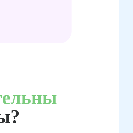
тельны
ты?