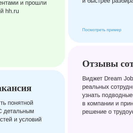
и быстрее разбир
ентами и прошли
й hh.ru
Посмотреть пример
Отзывы со
Виджет Dream Job
акансия
реальных сотрудн
узнать подводные
ть понятной
в компании и при
С детальным
решение о трудоу
стей и условий