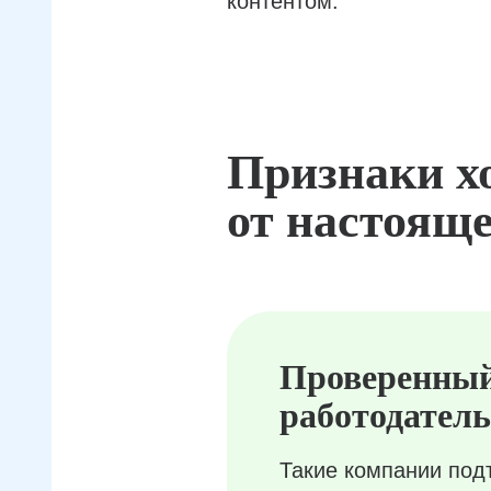
контентом.
Признаки х
от настояще
Проверенны
работодатель
Такие компании под