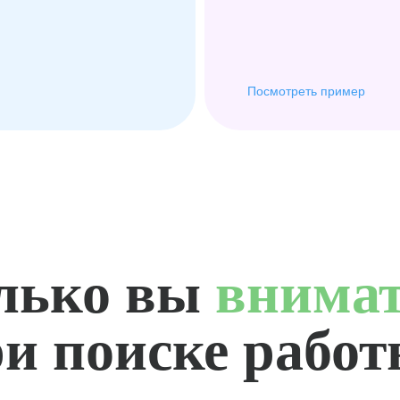
Посмотреть пример
лько вы
внима
и поиске рабо