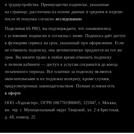
тратите много времени на поиск и вручную поднимаете
и трудоустройства. Преимущества подписки, указанные
резюме
на странице, рассчитаны на основе данных в среднем в неделю
после её покупки согласно
хотите сравнить себя с конкурентами и оценить шансы
исследованию
Подключая hh PRO, вы подтверждаете, что ознакомились
с условиями подписки и согласны с ними. Подписка даёт доступ
к функциям сервиса на срок, указанный при оформлении. Если
не отменить подписку, она автоматически продлится на тот же
срок. Вы имеете право в любое время отменить подписку
в личном кабинете — доступ к услугам сохранится до конца
оплаченного периода. Все платежи за подписку являются
окончательными и не подлежат возврату, кроме случаев,
предусмотренных законодательством. Полные условия есть
в оферте
ООО «Хэдхантер», ОГРН 1067761906805, 125047, г. Москва,
вн. тер. г. Муниципальный округ Тверской, ул. 2-я Брестская,
д. 48, помещ. 25