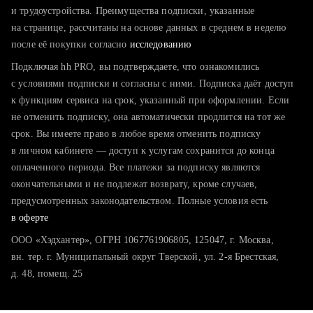
тратите много времени на поиск и вручную поднимаете
и трудоустройства. Преимущества подписки, указанные
резюме
на странице, рассчитаны на основе данных в среднем в неделю
после её покупки согласно
хотите сравнить себя с конкурентами и оценить шансы
исследованию
Подключая hh PRO, вы подтверждаете, что ознакомились
с условиями подписки и согласны с ними. Подписка даёт доступ
к функциям сервиса на срок, указанный при оформлении. Если
не отменить подписку, она автоматически продлится на тот же
срок. Вы имеете право в любое время отменить подписку
в личном кабинете — доступ к услугам сохранится до конца
оплаченного периода. Все платежи за подписку являются
окончательными и не подлежат возврату, кроме случаев,
предусмотренных законодательством. Полные условия есть
в оферте
ООО «Хэдхантер», ОГРН 1067761906805, 125047, г. Москва,
вн. тер. г. Муниципальный округ Тверской, ул. 2-я Брестская,
д. 48, помещ. 25