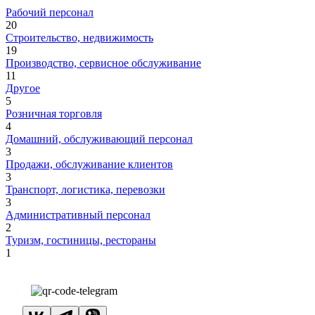
Рабочий персонал
20
Строительство, недвижимость
19
Производство, сервисное обслуживание
11
Другое
5
Розничная торговля
4
Домашний, обслуживающий персонал
3
Продажи, обслуживание клиентов
3
Транспорт, логистика, перевозки
3
Административный персонал
2
Туризм, гостиницы, рестораны
1